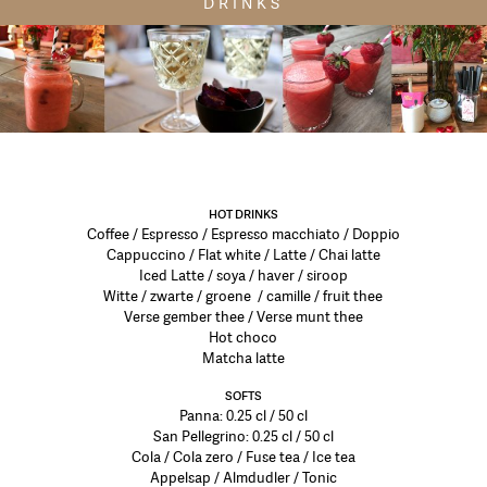
DRINKS
HOT DRINKS
Coffee / Espresso / Espresso macchiato / Doppio
Cappuccino / Flat white / Latte / Chai latte
Iced Latte / soya / haver / siroop
Witte / zwarte / groene / camille / fruit thee
Verse gember thee / Verse munt thee
Hot choco
Matcha latte
SOFTS
Panna: 0.25 cl / 50 cl
San Pellegrino: 0.25 cl / 50 cl
Cola / Cola zero / Fuse tea / Ice tea
Appelsap / Almdudler / Tonic