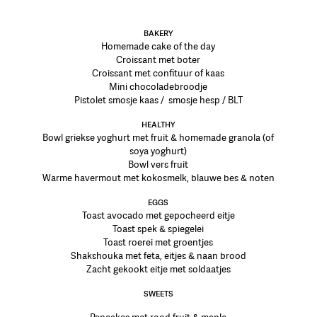
BAKERY
Homemade cake of the day
Croissant met boter
Croissant met confituur of kaas
Mini chocoladebroodje
Pistolet smosje kaas / smosje hesp / BLT
HEALTHY
Bowl griekse yoghurt met fruit & homemade granola (of
soya yoghurt)
Bowl vers fruit
Warme havermout met kokosmelk, blauwe bes & noten
EGGS
Toast avocado met gepocheerd eitje
Toast spek & spiegelei
Toast roerei met groentjes
Shakshouka met feta, eitjes & naan brood
Zacht gekookt eitje met soldaatjes
SWEETS