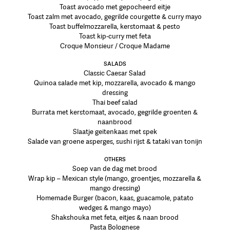
Toast avocado met gepocheerd eitje
Toast zalm met avocado, gegrilde courgette & curry mayo
Toast buffelmozzarella, kerstomaat & pesto
Toast kip-curry met feta
Croque Monsieur / Croque Madame
SALADS
Classic Caesar Salad
Quinoa salade met kip, mozzarella, avocado & mango
dressing
Thai beef salad
Burrata met kerstomaat, avocado, gegrilde groenten &
naanbrood
Slaatje geitenkaas met spek
Salade van groene asperges, sushi rijst & tataki van tonijn
OTHERS
Soep van de dag met brood
Wrap kip – Mexican style (mango, groentjes, mozzarella &
mango dressing)
Homemade Burger (bacon, kaas, guacamole, patato
wedges & mango mayo)
Shakshouka met feta, eitjes & naan brood
Pasta Bolognese