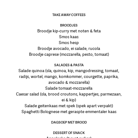
TAKE AWAY COFFEES
BROODJES
Broodje kip-curry met noten & feta
Smos kaas
Smos hesp
Broodje avocado, ei salade, rucola
Broodje caprese (mozzarella, pesto, tomaat)
SALADES & PASTA
Salade quinoa (sla, quinoa, kip, mangodressing, tomaat,
radijs, wortel, mango, komkommer, courgette, paprika,
avocado & mozzarella)
Salade tomaat-mozzarella
Caesar salad (sla, brood croutons, kappertjes, parmezaan,
ei & kip)
Salade geitenkaas met spek (spek apart verpakt)
Spaghetti Bolognese met geraspte emmentaler kaas
DAGSOEP MET BROOD
DESSERT OF SNACK